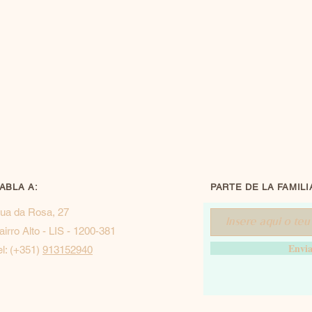
ABLA A:
PARTE DE LA FAMILI
ua da Rosa, 27
airro Alto - LIS - 1200-381
Envi
el: (+351)
913152940