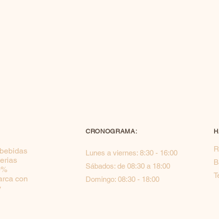
CRONOGRAMA:
H
R
bebidas
Lunes a viernes: 8:30 - 16:00
erias
B
Sábados: de 08:30 a 18:00
0%
T
arca con
Domingo: 08:30 - 18:00
y